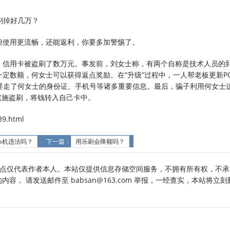
刷掉好几万？
但使用更流畅，还能返利，你要多加警惕了。
局，信用卡被盗刷了数万元。事发前，刘女士称，有两个自称是技术人员的
一定数额，何女士可以获得返点奖励。在“升级”过程中，一人帮老板更新P
要走了何女士的身份证、手机号等诸多重要信息。最后，骗子利用何女士
实施盗刷，将钱转入自己卡中。
9.html
os机违法吗？
下一篇：
用乐刷会降额吗？
点仅代表作者本人。本站仅提供信息存储空间服务，不拥有所有权，不承
， 请发送邮件至 babsan@163.com 举报，一经查实，本站将立刻