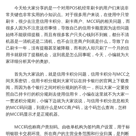
今天给大家分享的是一个对用POS机经常刷卡的用户们来说非
常关键也非常实用的小知识点。对于很多用户来说，在使用中只管
刷卡，很少去注意信用卡积分、刷卡商户、MCC码的相关问题，而
很多人因为不注意这些事情，导致自己的信用卡额度因为这些问题
始终不能获得提额，而且有很多客户只关心钱到不到账，都分不清
机器是一清机还是二清机，也不会注意商户到底是什么，导致了自
己刷卡一年，没有提额甚至被降额，而有的人却只刷了一个月的信
用卡就获得了提额机会，这到底是怎么回事呢，今天，小编就为大
家详细分析其中的奥妙。
首先为大家说的，就是信用卡积分问题，信用卡积分与MCC之
间关系密切，信用卡积分规则大家可以在持卡银行的官网上下载查
阅，而因为各个银行之间对积分规则的不统一，所以大家一定要按
照自己持卡行的积分规则去使用信用卡，小编在这里就不为大家一
一赘述积分规则，小编下边就为大家说说，与信用卡积分息息相关
的MCC码问题，到底什么是MCC商户码，这个码怎么查询，怎样
的MCC码显示才是正规机器。
MCC码也称商户类别码。由收单机构为签约商户设置，用于标
明银联卡交易环境、所在商户的主营业务范围和行业归属，是判断