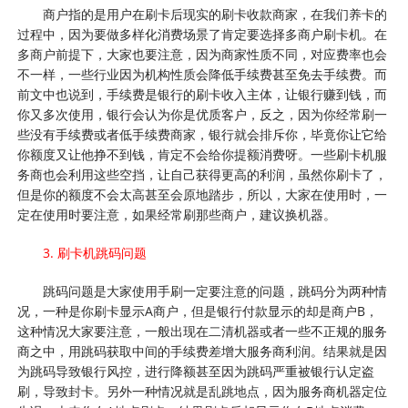
商户指的是用户在刷卡后现实的刷卡收款商家，在我们养卡的
过程中，因为要做多样化消费场景了肯定要选择多商户刷卡机。在
多商户前提下，大家也要注意，因为商家性质不同，对应费率也会
不一样，一些行业因为机构性质会降低手续费甚至免去手续费。而
前文中也说到，手续费是银行的刷卡收入主体，让银行赚到钱，而
你又多次使用，银行会认为你是优质客户，反之，因为你经常刷一
些没有手续费或者低手续费商家，银行就会排斥你，毕竟你让它给
你额度又让他挣不到钱，肯定不会给你提额消费呀。一些刷卡机服
务商也会利用这些空挡，让自己获得更高的利润，虽然你刷卡了，
但是你的额度不会太高甚至会原地踏步，所以，大家在使用时，一
定在使用时要注意，如果经常刷那些商户，建议换机器。
3. 刷卡机跳码问题
跳码问题是大家使用手刷一定要注意的问题，跳码分为两种情
况，一种是你刷卡显示A商户，但是银行付款显示的却是商户B，
这种情况大家要注意，一般出现在二清机器或者一些不正规的服务
商之中，用跳码获取中间的手续费差增大服务商利润。结果就是因
为跳码导致银行风控，进行降额甚至因为跳码严重被银行认定盗
刷，导致封卡。另外一种情况就是乱跳地点，因为服务商机器定位