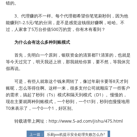
错的。
3、代理赚的不一样。每个代理都希望你笔笔刷秒到，因为他
能赚到1-2.5元/笔的分润，是不是感觉这钱很好赚啊，哈哈。不
过，人家拿了5万台价值500万的货，你有木有看到？
为什么会有这么多种到账模式
首先，先明白一个原则，银联资金的清算都T1清算的，也就是
等今天过完了，明天我还上班，那我就给你算，要不然，等我休完
假再说。
可是，有些人就靠这个钱来周转了，像过年刷卡要等8天才到
账呢，怎么等得住啊。这样一来，很多支付公司就顺应了一些客户
的需求，搞起了秒到（Ts）模式和隔天到模式（D1）。慢慢的，
现在主要就两种到账模式，一个秒到，一个t1到，秒到也慢慢地用
T0来表示了，一个0一个1，好区别。
转载请带上网址：http://www.5-ad.com/jishu/475.html
上一篇：
乐刷pos机提示安全处理失败怎么办?