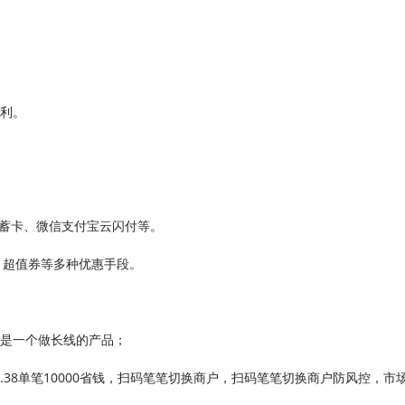
便利。
储蓄卡、微信支付宝云闪付等。
、超值券等多种优惠手段。
刷是一个做长线的产品；
0.38单笔10000省钱，扫码笔笔切换商户，扫码笔笔切换商户防风控，市