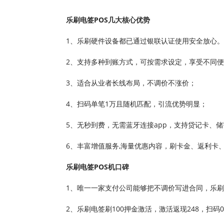
乐刷电签POS几大核心优势
1、乐刷硬件设备都已通过银联认证使用安全放心。
2、支持多种到账方式，可按需求设定，享受不同
3、适合从业者长线布局，不调价不涨价；
4、扫码单笔1万且随机匹配，引流优势明显；
5、无秒到费，无需蓝牙连接app，支持贷记卡、
6、丰富增值服务,海量优惠内容，刷卡金、返利卡
乐刷电签POS机口碑
1、唯一一家支付公司能够把不调价写进合同，乐
2、乐刷电签刷100押金激活，激活返现248，扫码