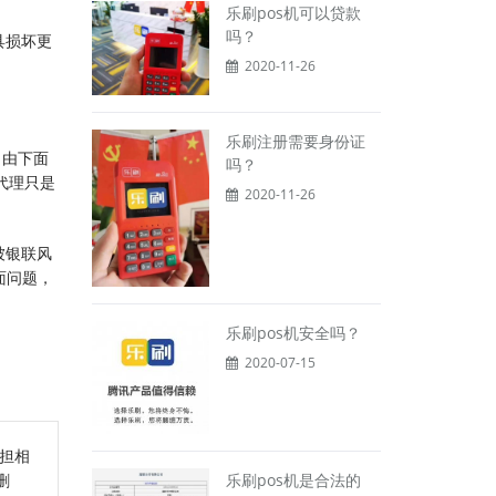
乐刷pos机可以贷款
吗？
具损坏更
2020-11-26
乐刷注册需要身份证
，由下面
吗？
代理只是
2020-11-26
被银联风
面问题，
乐刷pos机安全吗？
2020-07-15
担相
乐刷pos机是合法的
删