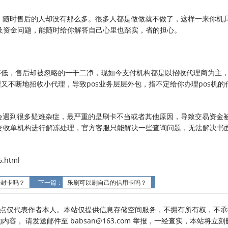
到，随时售后的人却没有那么多。很多人都是做做就不做了，这样一来你机
及资金问题，能随时给你解答自己心里也踏实，省的担心。
够低，售后却被忽略的一干二净，现如今支付机构都是以招收代理商为主
又不断地招收小代理，导致pos业务层层外包，指不定给你办理pos机的
少会遇到很多疑难杂症，最严重的是刷卡不当或者其他原因，导致交易资金
交收单机构进行解冻处理，官方客服只能解决一些查询问题，无法解决书
。
.html
会封卡吗？
下一篇：
乐刷可以刷自己的信用卡吗？
点仅代表作者本人。本站仅提供信息存储空间服务，不拥有所有权，不承
， 请发送邮件至 babsan@163.com 举报，一经查实，本站将立刻