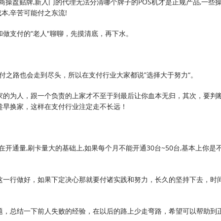
理商操盘贴牌,新入门的代理无法分清哪个牌子的POS机才是正规产品,一些
成本,辛苦可能付之东流!
做支付的“老人"聊聊，先摸清底，再下水。
支付之路也会走到尽头，所以在支付行业大家都说”选择大于努力“。
家的为人，跟一个负责的上家才不至于到最后让你血本无归，其次，要判
趁早换家，这样在支付行业注定走不长远！
在开通量,刷卡量大的基础上,如果每个月不能开通30台~50台,基本上你是
这一行做好，如果下定决心那就要付诸实践和努力，长久的坚持下去，时
题，总结一下前人失败的经验，在以后的路上少走弯路，希望可以帮助到