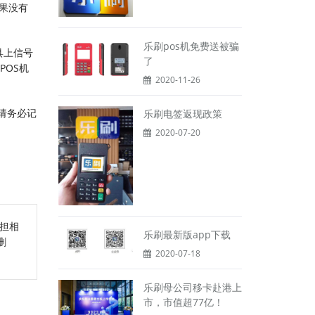
果没有
乐刷pos机免费送被骗
具上信号
了
POS机
2020-11-26
请务必记
乐刷电签返现政策
2020-07-20
担相
乐刷最新版app下载
删
2020-07-18
乐刷母公司移卡赴港上
市，市值超77亿！