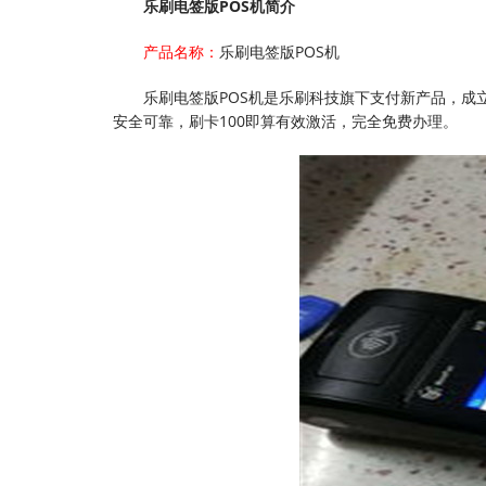
乐刷电签版POS机简介
产品名称：
乐刷电签版POS机
乐刷电签版POS机是乐刷科技旗下支付新产品，成
安全可靠，刷卡100即算有效激活，完全免费办理。