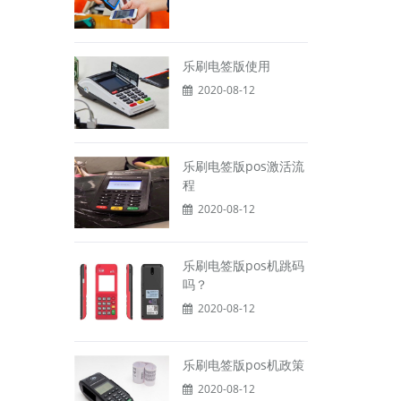
乐刷电签版使用
2020-08-12
乐刷电签版pos激活流
程
2020-08-12
乐刷电签版pos机跳码
吗？
2020-08-12
乐刷电签版pos机政策
2020-08-12