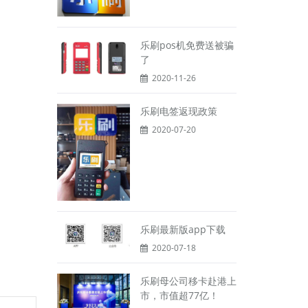
乐刷pos机免费送被骗
了
2020-11-26
乐刷电签返现政策
2020-07-20
乐刷最新版app下载
2020-07-18
乐刷母公司移卡赴港上
市，市值超77亿！