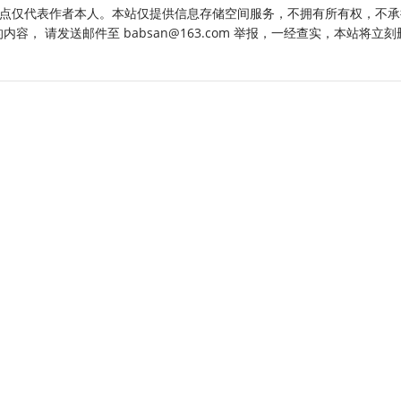
点仅代表作者本人。本站仅提供信息存储空间服务，不拥有所有权，不承
， 请发送邮件至 babsan@163.com 举报，一经查实，本站将立刻