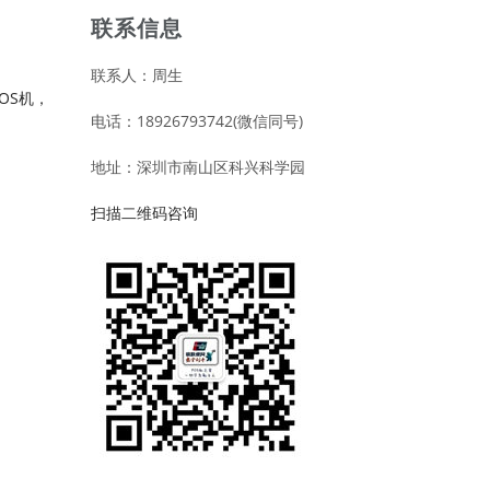
联系信息
联系人：周生
OS机，
电话：18926793742(微信同号)
地址：深圳市南山区科兴科学园
扫描二维码咨询