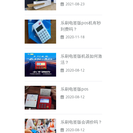
2021-08-23
乐刷电签版pos机有秒
到费吗？
2020-11-18
乐刷电签版机器如何激
活？
2020-08-12
乐刷电签版pos
2020-08-12
乐刷电签版会调价吗？
2020-08-12