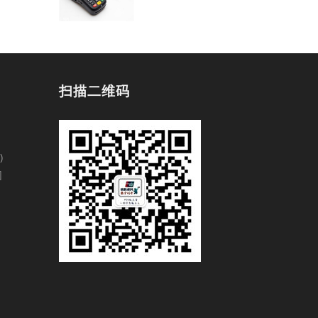
扫描二维码
)
园