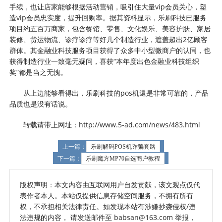
手续，也让店家能够根据活动营销，吸引住大量vip会员关心，塑
造vip会员忠实度，提升回购率。据其资料显示，乐刷科技已服务
项目约五百万商家，包含餐馆、零售、文化娱乐、美容护肤、家居
装修、货运物流、诊疗诊疗等好几个制造行业，遮盖超出2亿顾客
群体。其金融业科技服务项目获得了众多中小型微商户的认同，也
获得制造行业一致毫无疑问，喜获“本年度出色金融业科技组织
奖”都是当之无愧。
从上边能够看得出，乐刷科技的pos机還是非常可靠的，产品
品质也是没有话说。
转载请带上网址：http://www.5-ad.com/news/483.html
上一篇：
乐刷解码POS机诈骗套路
下一篇：
乐刷魔方MP70自选商户教程
版权声明：本文内容由互联网用户自发贡献，该文观点仅代
表作者本人。本站仅提供信息存储空间服务，不拥有所有
权，不承担相关法律责任。如发现本站有涉嫌抄袭侵权/违
法违规的内容， 请发送邮件至 babsan@163.com 举报，