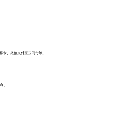
储蓄卡、微信支付宝云闪付等。
便利。