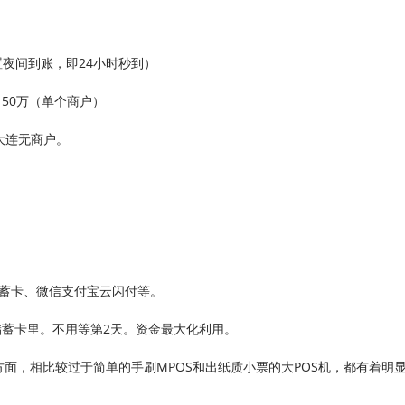
设置夜间到账，即24小时秒到）
50万（单个商户）
大连无商户。
储蓄卡、微信支付宝云闪付等。
储蓄卡里。不用等第2天。资金最大化利用。
方面，相比较过于简单的手刷MPOS和出纸质小票的大POS机，都有着明