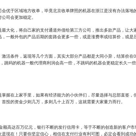
司会优于区域地方收单，毕竟北京收单牌照的机器在浙江是没有办法落地
付公司会更加稳定。
益最大化，将自己家的支付通道外借给第三方公司，推出多款产品，让大
品，一般外包的产品后期的套路会更多一些，或是涨费率或结算价，或是
激活条件，返现等几个方面，其实大部分产品都是大同小异，结算价在0.
讲，跳码的机器一般代理商利润会高一些，不跳码的机器会更稳定长久一
益掌握在上家手里，如果有经济能力的小伙伴们，尽量选择与总部直签，
，首投的资金少则几万，多则几十上百万，这就需要大家量力而行。
易金额高达百万亿元，银行不断的发行信用卡，等于不断的创造新的客户市
次是现在！只要你坚定信心，相信在支付行业有利可图，必定会看到成功的