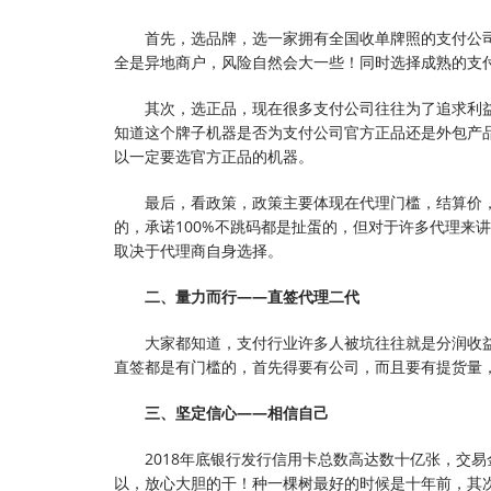
首先，选品牌，选一家拥有全国收单牌照的支付公
全是异地商户，风险自然会大一些！同时选择成熟的支
其次，选正品，现在很多支付公司往往为了追求利
知道这个牌子机器是否为支付公司官方正品还是外包产
以一定要选官方正品的机器。
最后，看政策，政策主要体现在代理门槛，结算价，
的，承诺100%不跳码都是扯蛋的，但对于许多代理来
取决于代理商自身选择。
二、量力而行——直签代理二代
大家都知道，支付行业许多人被坑往往就是分润收
直签都是有门槛的，首先得要有公司，而且要有提货量
三、坚定信心——相信自己
2018年底银行发行信用卡总数高达数十亿张，交
以，放心大胆的干！种一棵树最好的时候是十年前，其