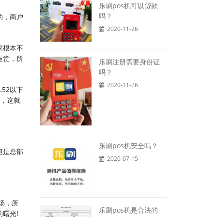
乐刷pos机可以贷款
吗？
的，商户
2020-11-26
家根本不
压货，所
乐刷注册需要身份证
吗？
2020-11-26
52以下
些，这就
乐刷pos机安全吗？
但是总部
2020-07-15
场，所
乐刷pos机是合法的
曙光!