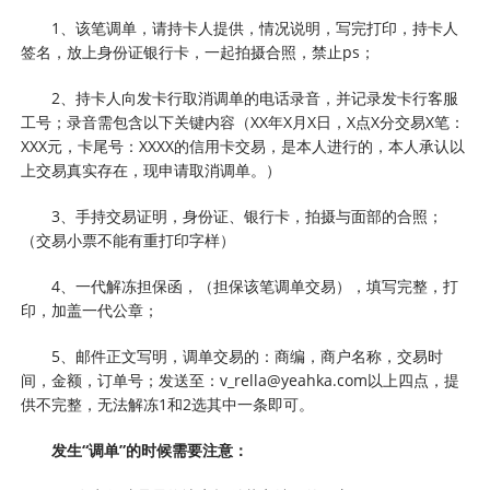
1、该笔调单，请持卡人提供，情况说明，写完打印，持卡人
签名，放上身份证银行卡，一起拍摄合照，禁止ps；
2、持卡人向发卡行取消调单的电话录音，并记录发卡行客服
工号；录音需包含以下关键内容（XX年X月X日，X点X分交易X笔：
XXX元，卡尾号：XXXX的信用卡交易，是本人进行的，本人承认以
上交易真实存在，现申请取消调单。）
3、手持交易证明，身份证、银行卡，拍摄与面部的合照；
（交易小票不能有重打印字样）
4、一代解冻担保函，（担保该笔调单交易），填写完整，打
印，加盖一代公章；
5、邮件正文写明，调单交易的：商编，商户名称，交易时
间，金额，订单号；发送至：v_rella@yeahka.com以上四点，提
供不完整，无法解冻1和2选其中一条即可。
发生“调单”的时候需要注意：